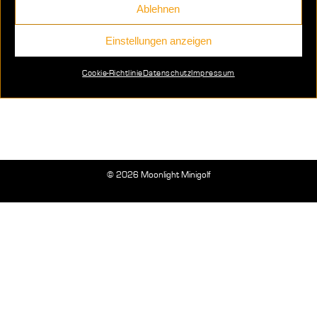
Ablehnen
Einstellungen anzeigen
Minigolf Alle
Cookie-Richtlinie
Datenschutz
Impressum
Minigolf
Von
admin
19. August 2021
© 2026 Moonlight Minigolf