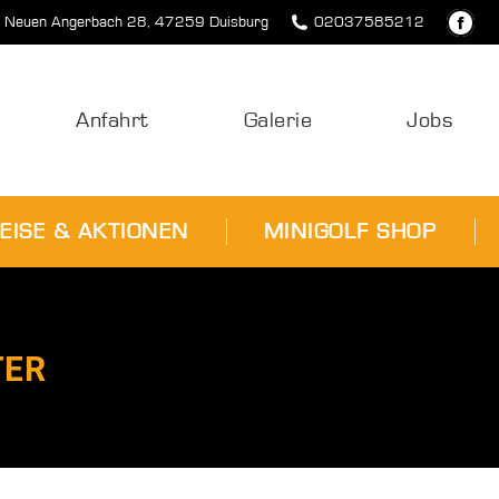
 Neuen Angerbach 28, 47259 Duisburg
02037585212
Fac
EISE & AKTIONEN
MINIGOLF SHOP
pag
ope
in
Anfahrt
Galerie
Jobs
new
win
EISE & AKTIONEN
MINIGOLF SHOP
TER